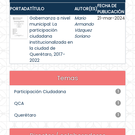
FECHA DE
PORTADA
TÍTULO
AUTOR(ES)
PUBLICACIÓN
Gobernanza a nivel
Mario
21-mar-2024
municipal: La
Armando
participación
Vázquez
ciudadana
Soriano
institucionalizada en
la ciudad de
Querétaro, 2017-
2022
Temas
Participación Ciudadana
1
QCA
1
Querétaro
1