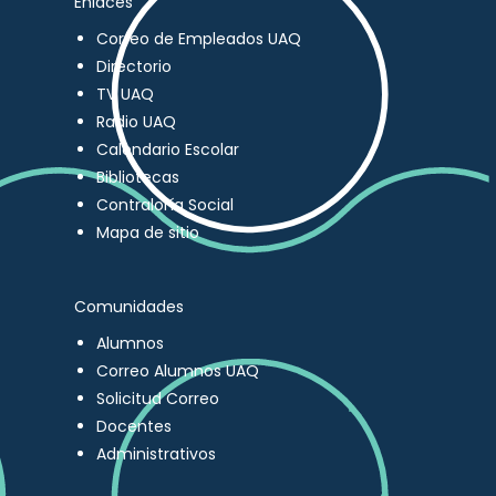
Enlaces
Correo de Empleados UAQ
Directorio
TV UAQ
Radio UAQ
Calendario Escolar
Bibliotecas
Contraloría Social
Mapa de sitio
Comunidades
Alumnos
Correo Alumnos UAQ
Solicitud Correo
Docentes
Administrativos