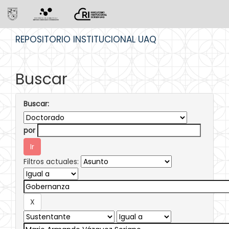
Skip
REPOSITORIO INSTITUCIONAL UAQ
navigation
Buscar
Buscar:
por
Filtros actuales: