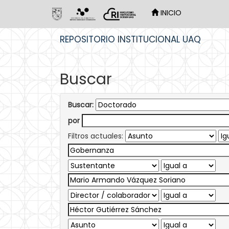
INICIO
Skip
REPOSITORIO INSTITUCIONAL UAQ
navigation
Buscar
Buscar:
por
Filtros actuales: