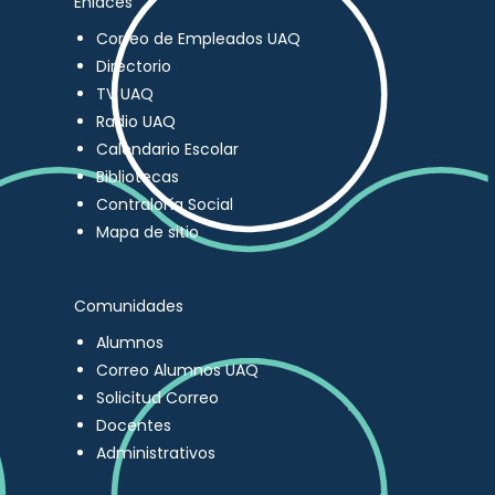
Enlaces
Correo de Empleados UAQ
Directorio
TV UAQ
Radio UAQ
Calendario Escolar
Bibliotecas
Contraloría Social
Mapa de sitio
Comunidades
Alumnos
Correo Alumnos UAQ
Solicitud Correo
Docentes
Administrativos