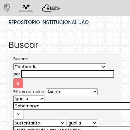
Skip
REPOSITORIO INSTITUCIONAL UAQ
navigation
Buscar
Buscar:
por
Filtros actuales: