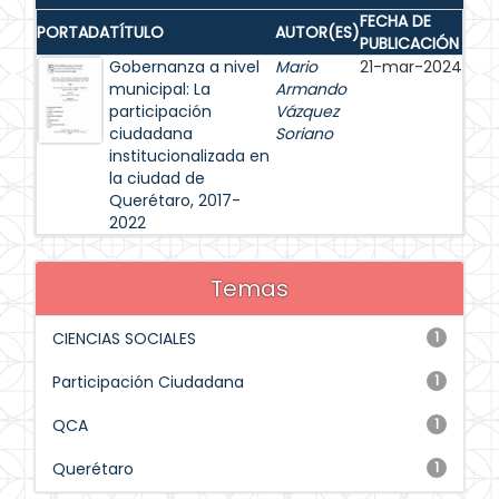
FECHA DE
PORTADA
TÍTULO
AUTOR(ES)
PUBLICACIÓN
Gobernanza a nivel
Mario
21-mar-2024
municipal: La
Armando
participación
Vázquez
ciudadana
Soriano
institucionalizada en
la ciudad de
Querétaro, 2017-
2022
Temas
CIENCIAS SOCIALES
1
Participación Ciudadana
1
QCA
1
Querétaro
1