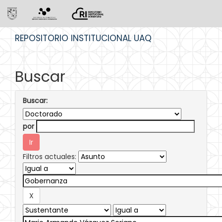
Skip
REPOSITORIO INSTITUCIONAL UAQ
navigation
Buscar
Buscar:
por
Filtros actuales: