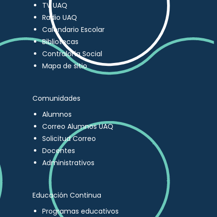
TV UAQ
Radio UAQ
Calendario Escolar
Bibliotecas
Contraloría Social
Mapa de sitio
Comunidades
Alumnos
Correo Alumnos UAQ
Solicitud Correo
Docentes
Administrativos
Educación Continua
Programas educativos