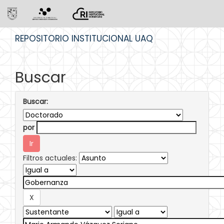
Skip
REPOSITORIO INSTITUCIONAL UAQ
navigation
Buscar
Buscar:
por
Filtros actuales: