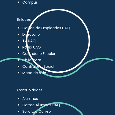
Campus
Enlaces
Correo de Empleados UAQ
Directorio
TV UAQ
Radio UAQ
Calendario Escolar
Bibliotecas
Contraloría Social
Mapa de sitio
Comunidades
Alumnos
Correo Alumnos UAQ
Solicitud Correo