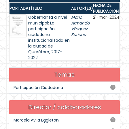
FECHA DE
PORTADA
TÍTULO
AUTOR(ES)
PUBLICACIÓN
Gobernanza a nivel
Mario
21-mar-2024
municipal: La
Armando
participación
Vázquez
ciudadana
Soriano
institucionalizada en
la ciudad de
Querétaro, 2017-
2022
Temas
Participación Ciudadana
1
Director / colaboradores
Marcela Ávila Eggleton
1