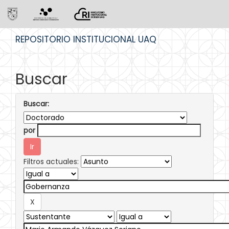
Skip
REPOSITORIO INSTITUCIONAL UAQ
navigation
Buscar
Buscar:
por
Filtros actuales: