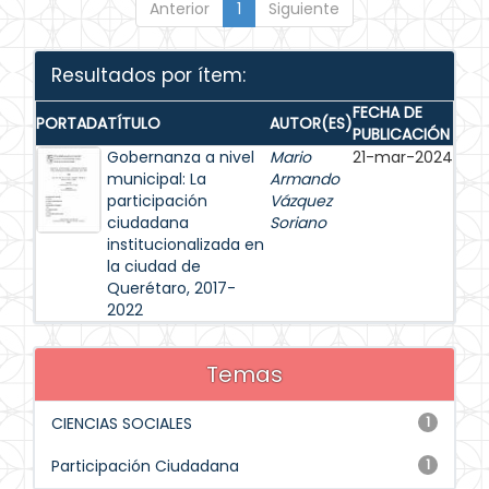
Anterior
1
Siguiente
Resultados por ítem:
FECHA DE
PORTADA
TÍTULO
AUTOR(ES)
PUBLICACIÓN
Gobernanza a nivel
Mario
21-mar-2024
municipal: La
Armando
participación
Vázquez
ciudadana
Soriano
institucionalizada en
la ciudad de
Querétaro, 2017-
2022
Temas
CIENCIAS SOCIALES
1
Participación Ciudadana
1