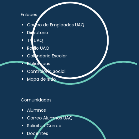
Enlaces
Correo de Empleados UAQ
Directorio
TV UAQ
Radio UAQ
Calendario Escolar
Bibliotecas
Contraloría Social
Mapa de sitio
Comunidades
Alumnos
Correo Alumnos UAQ
Solicitud Correo
Docentes