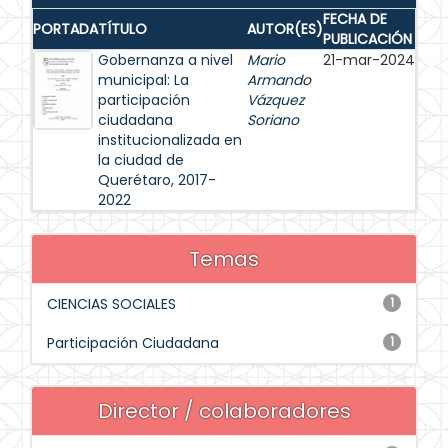
FECHA DE
PORTADA
TÍTULO
AUTOR(ES)
PUBLICACIÓN
Gobernanza a nivel
Mario
21-mar-2024
municipal: La
Armando
participación
Vázquez
ciudadana
Soriano
institucionalizada en
la ciudad de
Querétaro, 2017-
2022
Temas
CIENCIAS SOCIALES
1
Participación Ciudadana
1
Director / colaboradores