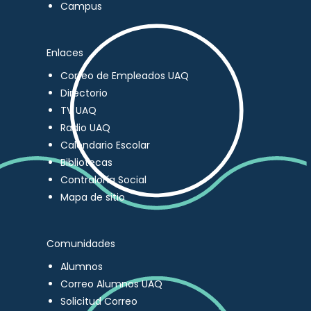
Campus
Enlaces
Correo de Empleados UAQ
Directorio
TV UAQ
Radio UAQ
Calendario Escolar
Bibliotecas
Contraloría Social
Mapa de sitio
Comunidades
Alumnos
Correo Alumnos UAQ
Solicitud Correo