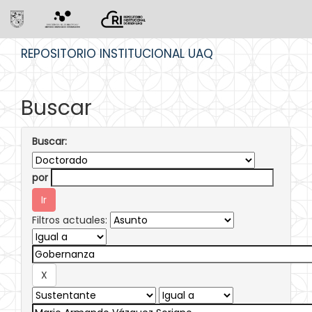
Skip
REPOSITORIO INSTITUCIONAL UAQ
navigation
Buscar
Buscar:
por
Filtros actuales: