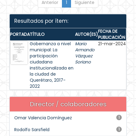
Anterior
1
Siguiente
Resultados por ítem:
FECHA DE
PORTADA
TÍTULO
AUTOR(ES)
PUBLICACIÓN
Gobernanza a nivel
Mario
21-mar-2024
municipal: La
Armando
participación
Vázquez
ciudadana
Soriano
institucionalizada en
la ciudad de
Querétaro, 2017-
2022
Director / colaboradores
Omar Valencia Domínguez
1
Rodolfo Sarsfield
1