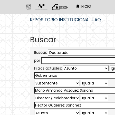
INICIO
Skip
REPOSITORIO INSTITUCIONAL UAQ
navigation
Buscar
Buscar:
por
Filtros actuales: