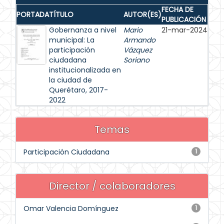
FECHA DE
PORTADA
TÍTULO
AUTOR(ES)
PUBLICACIÓN
Gobernanza a nivel
Mario
21-mar-2024
municipal: La
Armando
participación
Vázquez
ciudadana
Soriano
institucionalizada en
la ciudad de
Querétaro, 2017-
2022
Temas
Participación Ciudadana
1
Director / colaboradores
Omar Valencia Domínguez
1