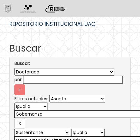
Skip
REPOSITORIO INSTITUCIONAL UAQ
navigation
Buscar
Buscar:
por
Filtros actuales: