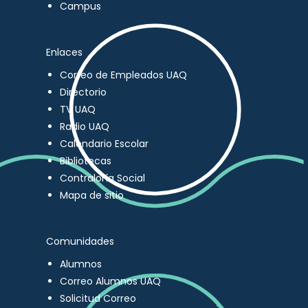
Campus
Enlaces
Correo de Empleados UAQ
Directorio
TV UAQ
Radio UAQ
Calendario Escolar
Bibliotecas
Contraloría Social
Mapa de sitio
Comunidades
Alumnos
Correo Alumnos UAQ
Solicitud Correo