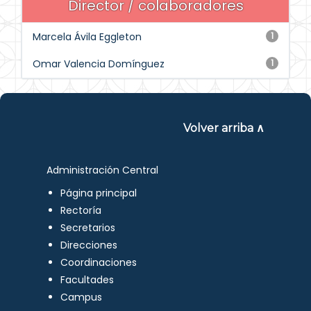
Director / colaboradores
Marcela Ávila Eggleton
1
Omar Valencia Domínguez
1
Volver arriba ∧
Administración Central
Página principal
Rectoría
Secretarios
Direcciones
Coordinaciones
Facultades
Campus