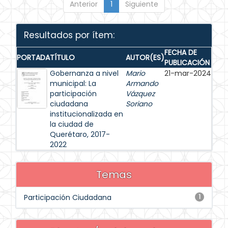
Anterior
1
Siguiente
Resultados por ítem:
FECHA DE
PORTADA
TÍTULO
AUTOR(ES)
PUBLICACIÓN
Gobernanza a nivel
Mario
21-mar-2024
municipal: La
Armando
participación
Vázquez
ciudadana
Soriano
institucionalizada en
la ciudad de
Querétaro, 2017-
2022
Temas
Participación Ciudadana
1