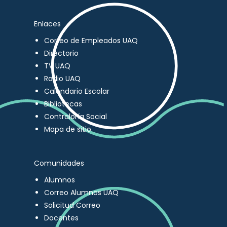
Enlaces
Correo de Empleados UAQ
Directorio
TV UAQ
Radio UAQ
Calendario Escolar
Bibliotecas
Contraloría Social
Mapa de sitio
Comunidades
Alumnos
Correo Alumnos UAQ
Solicitud Correo
Docentes