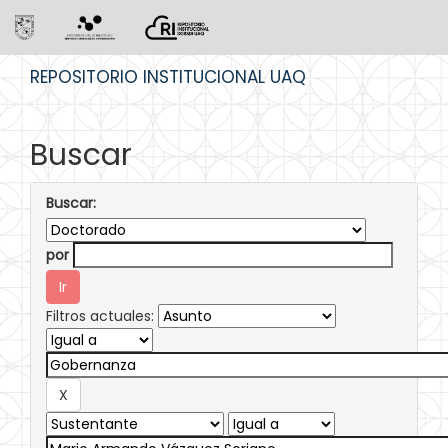
Skip
REPOSITORIO INSTITUCIONAL UAQ
navigation
Buscar
Buscar:
por
Filtros actuales: