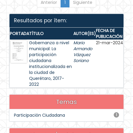
Anterior
1
Siguiente
Resultados por ítem:
FECHA DE
PORTADA
TÍTULO
AUTOR(ES)
PUBLICACIÓN
Gobernanza a nivel
Mario
21-mar-2024
municipal: La
Armando
participación
Vázquez
ciudadana
Soriano
institucionalizada en
la ciudad de
Querétaro, 2017-
2022
Temas
Participación Ciudadana
1