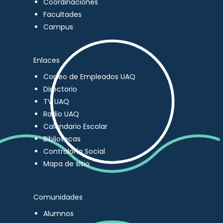
Coordinaciones
Facultades
Campus
Enlaces
Correo de Empleados UAQ
Directorio
TV UAQ
Radio UAQ
Calendario Escolar
Bibliotecas
Contraloría Social
Mapa de sitio
Comunidades
Alumnos