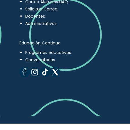
Correo Alumnos UAQ
Solicitud Correo
Docentes
Administrativos
Educación Continua
Programas educativos
Convocatorias