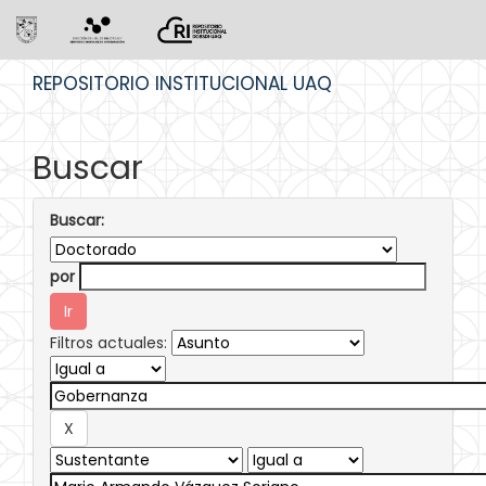
Skip
REPOSITORIO INSTITUCIONAL UAQ
navigation
Buscar
Buscar:
por
Filtros actuales: