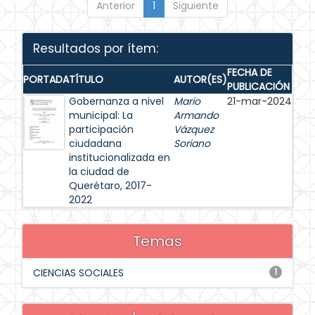
Anterior
1
Siguiente
Resultados por ítem:
FECHA DE
PORTADA
TÍTULO
AUTOR(ES)
PUBLICACIÓN
Gobernanza a nivel
Mario
21-mar-2024
municipal: La
Armando
participación
Vázquez
ciudadana
Soriano
institucionalizada en
la ciudad de
Querétaro, 2017-
2022
Temas
CIENCIAS SOCIALES
1