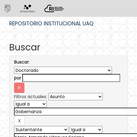
Skip
REPOSITORIO INSTITUCIONAL UAQ
navigation
Buscar
Buscar:
por
Filtros actuales: