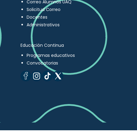
Correo Alumnos UAQ
Solicitud Correo
Docentes
Administrativos
Educación Continua
Programas educativos
Convocatorias