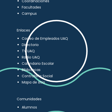
Coordinaciones
Facultades
Campus
Enlaces
Correo de Empleados UAQ
Directorio
TV UAQ
Radio UAQ
Calendario Escolar
Bibliotecas
Contraloría Social
Mapa de sitio
Comunidades
Alumnos