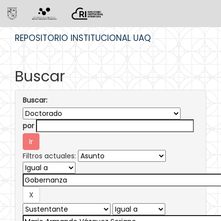
Skip
REPOSITORIO INSTITUCIONAL UAQ
navigation
Buscar
Buscar:
por
Filtros actuales: