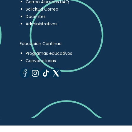
Correo Alumnos UAQ
Solicitud Correo
Docentes
Administrativos
Educación Continua
Programas educativos
Convocatorias