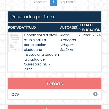
Anterior
1
Siguiente
Resultados por ítem:
FECHA DE
PORTADA
TÍTULO
AUTOR(ES)
PUBLICACIÓN
Gobernanza a nivel
Mario
21-mar-2024
municipal: La
Armando
participación
Vázquez
ciudadana
Soriano
institucionalizada en
la ciudad de
Querétaro, 2017-
2022
Temas
QCA
1