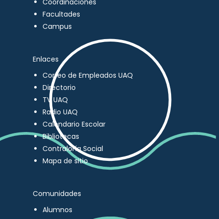
Coordinaciones
Facultades
Campus
Enlaces
Correo de Empleados UAQ
Directorio
TV UAQ
Radio UAQ
Calendario Escolar
Bibliotecas
Contraloría Social
Mapa de sitio
Comunidades
Alumnos