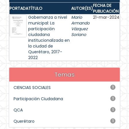
FECHA DE
PORTADA
TÍTULO
AUTOR(ES)
PUBLICACIÓN
Gobernanza a nivel
Mario
21-mar-2024
municipal: La
Armando
participación
Vázquez
ciudadana
Soriano
institucionalizada en
la ciudad de
Querétaro, 2017-
2022
Temas
CIENCIAS SOCIALES
1
Participación Ciudadana
1
QCA
1
Querétaro
1