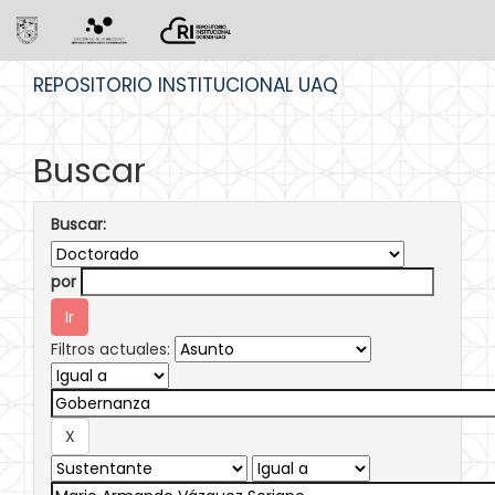
Skip
REPOSITORIO INSTITUCIONAL UAQ
navigation
Buscar
Buscar:
por
Filtros actuales: