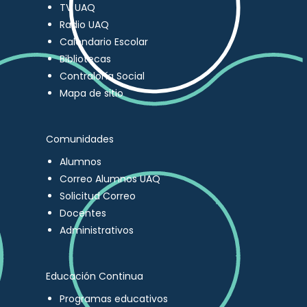
TV UAQ
Radio UAQ
Calendario Escolar
Bibliotecas
Contraloría Social
Mapa de sitio
Comunidades
Alumnos
Correo Alumnos UAQ
Solicitud Correo
Docentes
Administrativos
Educación Continua
Programas educativos