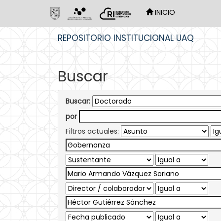
INICIO
Skip
REPOSITORIO INSTITUCIONAL UAQ
navigation
Buscar
Buscar:
por
Filtros actuales: