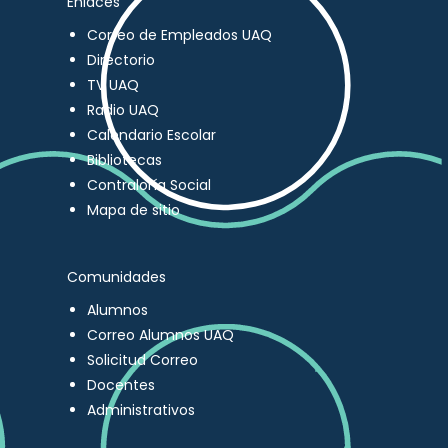
Enlaces
Correo de Empleados UAQ
Directorio
TV UAQ
Radio UAQ
Calendario Escolar
Bibliotecas
Contraloría Social
Mapa de sitio
Comunidades
Alumnos
Correo Alumnos UAQ
Solicitud Correo
Docentes
Administrativos