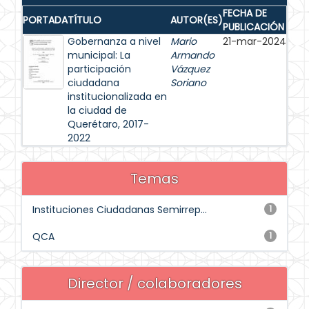
FECHA DE
PORTADA
TÍTULO
AUTOR(ES)
PUBLICACIÓN
Gobernanza a nivel
Mario
21-mar-2024
municipal: La
Armando
participación
Vázquez
ciudadana
Soriano
institucionalizada en
la ciudad de
Querétaro, 2017-
2022
Temas
Instituciones Ciudadanas Semirrep...
1
QCA
1
Director / colaboradores