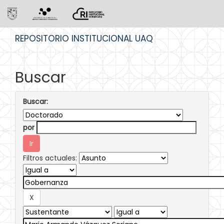
Skip
REPOSITORIO INSTITUCIONAL UAQ
navigation
Buscar
Buscar:
por
Filtros actuales: