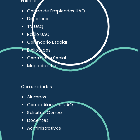
Enlaces
Correo de Empleados UAQ
Directorio
TV UAQ
Radio UAQ
Calendario Escolar
Bibliotecas
Contraloría Social
Mapa de sitio
Comunidades
Alumnos
Correo Alumnos UAQ
Solicitud Correo
Docentes
Administrativos