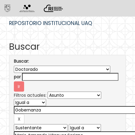
Skip
REPOSITORIO INSTITUCIONAL UAQ
navigation
Buscar
Buscar:
por
Filtros actuales: