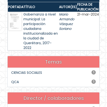
FECHA DE
PORTADA
TÍTULO
AUTOR(ES)
PUBLICACIÓN
Gobernanza a nivel
Mario
21-mar-2024
municipal: La
Armando
participación
Vázquez
ciudadana
Soriano
institucionalizada en
la ciudad de
Querétaro, 2017-
2022
Temas
CIENCIAS SOCIALES
1
QCA
1
Director / colaboradores