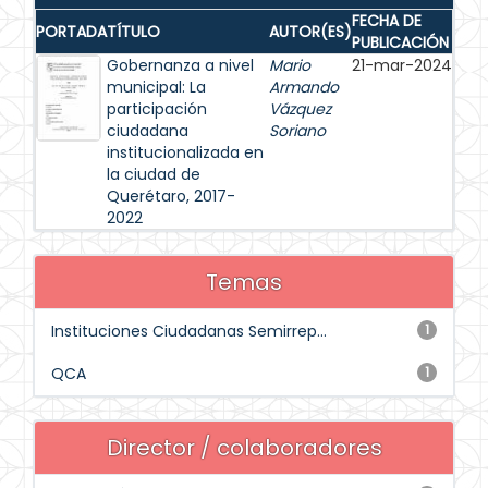
FECHA DE
PORTADA
TÍTULO
AUTOR(ES)
PUBLICACIÓN
Gobernanza a nivel
Mario
21-mar-2024
municipal: La
Armando
participación
Vázquez
ciudadana
Soriano
institucionalizada en
la ciudad de
Querétaro, 2017-
2022
Temas
Instituciones Ciudadanas Semirrep...
1
QCA
1
Director / colaboradores