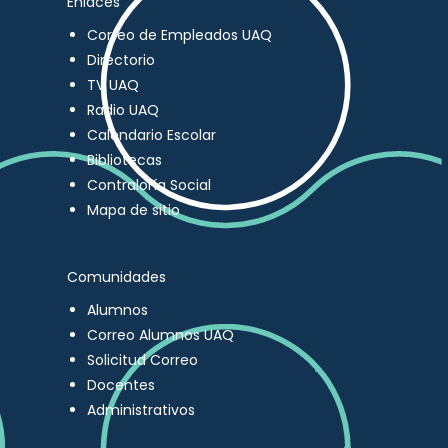
Enlaces
Correo de Empleados UAQ
Directorio
TV UAQ
Radio UAQ
Calendario Escolar
Bibliotecas
Contraloría Social
Mapa de sitio
Comunidades
Alumnos
Correo Alumnos UAQ
Solicitud Correo
Docentes
Administrativos