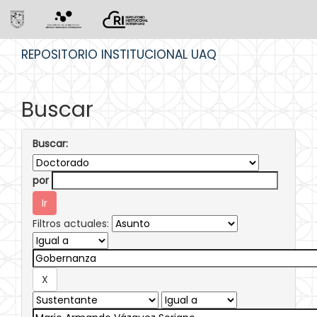
Skip
REPOSITORIO INSTITUCIONAL UAQ
navigation
Buscar
Buscar:
por
Filtros actuales: