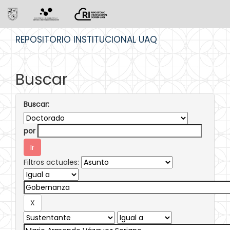
Skip
REPOSITORIO INSTITUCIONAL UAQ
navigation
Buscar
Buscar:
por
Filtros actuales: