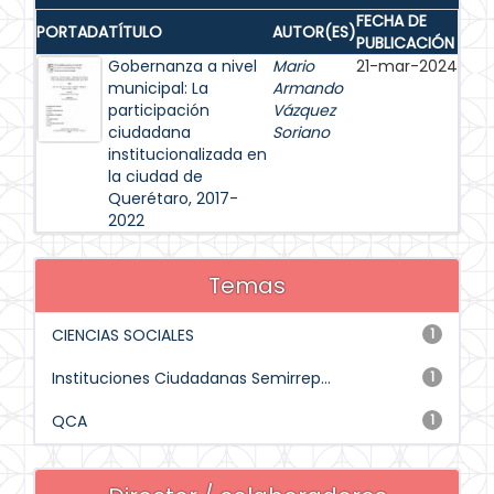
FECHA DE
PORTADA
TÍTULO
AUTOR(ES)
PUBLICACIÓN
Gobernanza a nivel
Mario
21-mar-2024
municipal: La
Armando
participación
Vázquez
ciudadana
Soriano
institucionalizada en
la ciudad de
Querétaro, 2017-
2022
Temas
CIENCIAS SOCIALES
1
Instituciones Ciudadanas Semirrep...
1
QCA
1