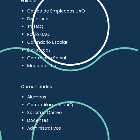
Enlaces
Correo de Empleados UAQ
Directorio
TV UAQ
Radio UAQ
Calendario Escolar
Bibliotecas
Contraloría Social
Mapa de sitio
Comunidades
Alumnos
Correo Alumnos UAQ
Solicitud Correo
Docentes
Administrativos