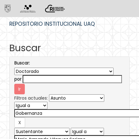
Skip
REPOSITORIO INSTITUCIONAL UAQ
navigation
Buscar
Buscar:
por
Filtros actuales: