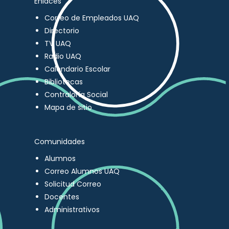
Enlaces
Correo de Empleados UAQ
Directorio
TV UAQ
Radio UAQ
Calendario Escolar
Bibliotecas
Contraloría Social
Mapa de sitio
Comunidades
Alumnos
Correo Alumnos UAQ
Solicitud Correo
Docentes
Administrativos