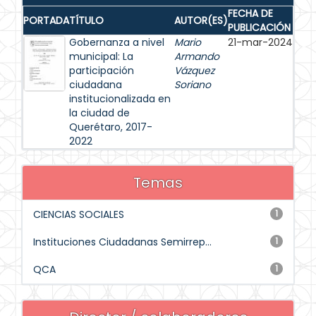
FECHA DE
PORTADA
TÍTULO
AUTOR(ES)
PUBLICACIÓN
Gobernanza a nivel
Mario
21-mar-2024
municipal: La
Armando
participación
Vázquez
ciudadana
Soriano
institucionalizada en
la ciudad de
Querétaro, 2017-
2022
Temas
CIENCIAS SOCIALES
1
Instituciones Ciudadanas Semirrep...
1
QCA
1