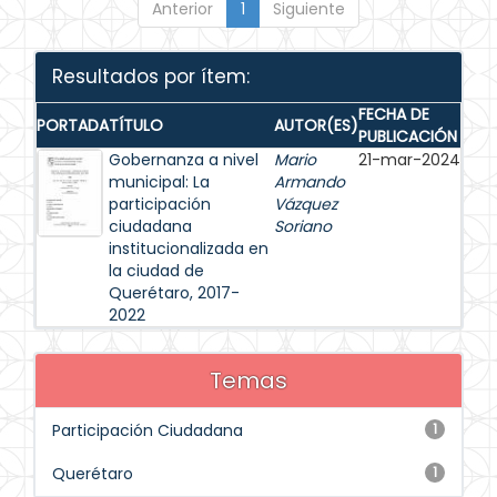
Anterior
1
Siguiente
Resultados por ítem:
FECHA DE
PORTADA
TÍTULO
AUTOR(ES)
PUBLICACIÓN
Gobernanza a nivel
Mario
21-mar-2024
municipal: La
Armando
participación
Vázquez
ciudadana
Soriano
institucionalizada en
la ciudad de
Querétaro, 2017-
2022
Temas
Participación Ciudadana
1
Querétaro
1