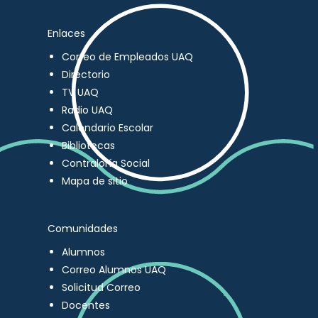
Enlaces
Correo de Empleados UAQ
Directorio
TV UAQ
Radio UAQ
Calendario Escolar
Bibliotecas
Contraloría Social
Mapa de sitio
Comunidades
Alumnos
Correo Alumnos UAQ
Solicitud Correo
Docentes