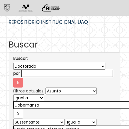
Skip
REPOSITORIO INSTITUCIONAL UAQ
navigation
Buscar
Buscar:
por
Filtros actuales: