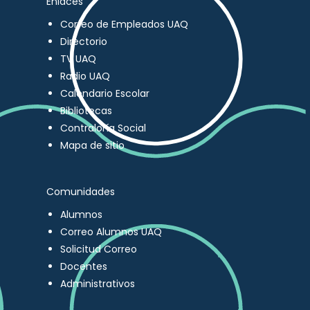
Enlaces
Correo de Empleados UAQ
Directorio
TV UAQ
Radio UAQ
Calendario Escolar
Bibliotecas
Contraloría Social
Mapa de sitio
Comunidades
Alumnos
Correo Alumnos UAQ
Solicitud Correo
Docentes
Administrativos