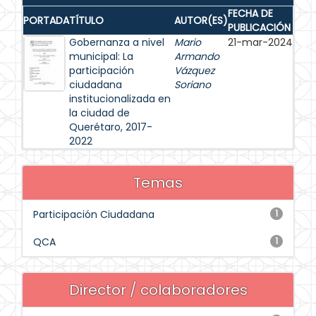
FECHA DE
PORTADA
TÍTULO
AUTOR(ES)
PUBLICACIÓN
Gobernanza a nivel
Mario
21-mar-2024
municipal: La
Armando
participación
Vázquez
ciudadana
Soriano
institucionalizada en
la ciudad de
Querétaro, 2017-
2022
Temas
Participación Ciudadana
1
QCA
1
Director / colaboradores