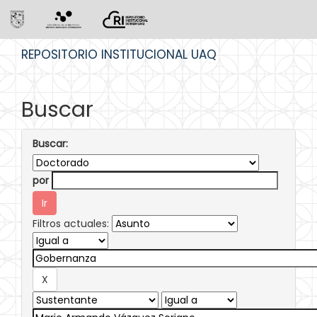
Skip
REPOSITORIO INSTITUCIONAL UAQ
navigation
Buscar
Buscar:
por
Filtros actuales: