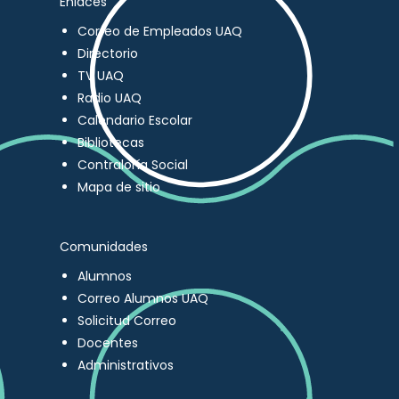
Enlaces
Correo de Empleados UAQ
Directorio
TV UAQ
Radio UAQ
Calendario Escolar
Bibliotecas
Contraloría Social
Mapa de sitio
Comunidades
Alumnos
Correo Alumnos UAQ
Solicitud Correo
Docentes
Administrativos