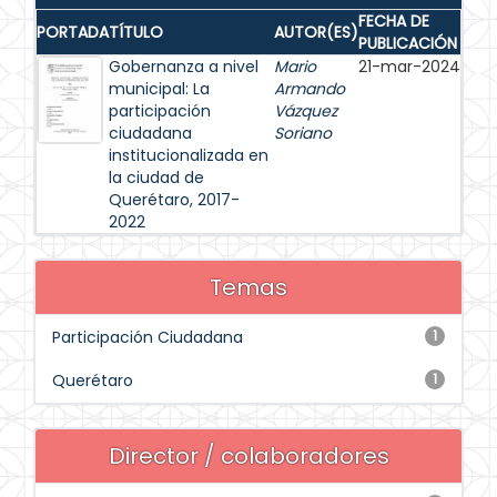
FECHA DE
PORTADA
TÍTULO
AUTOR(ES)
PUBLICACIÓN
Gobernanza a nivel
Mario
21-mar-2024
municipal: La
Armando
participación
Vázquez
ciudadana
Soriano
institucionalizada en
la ciudad de
Querétaro, 2017-
2022
Temas
Participación Ciudadana
1
Querétaro
1
Director / colaboradores