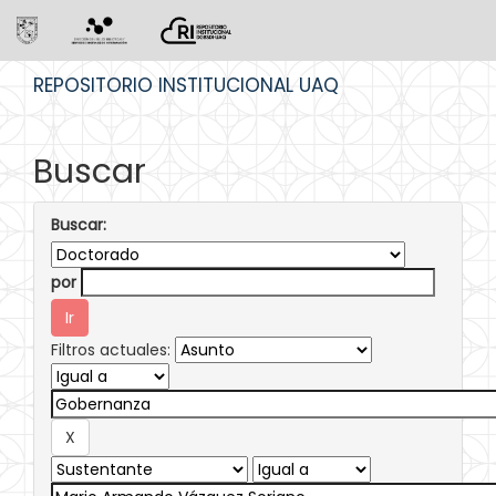
Skip
REPOSITORIO INSTITUCIONAL UAQ
navigation
Buscar
Buscar:
por
Filtros actuales: