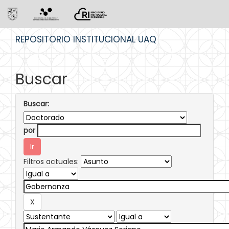
Skip
REPOSITORIO INSTITUCIONAL UAQ
navigation
Buscar
Buscar:
por
Filtros actuales: