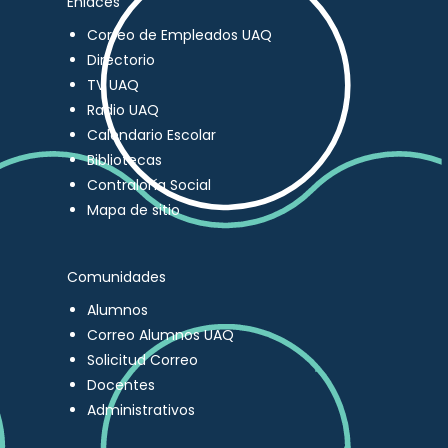
Enlaces
Correo de Empleados UAQ
Directorio
TV UAQ
Radio UAQ
Calendario Escolar
Bibliotecas
Contraloría Social
Mapa de sitio
Comunidades
Alumnos
Correo Alumnos UAQ
Solicitud Correo
Docentes
Administrativos