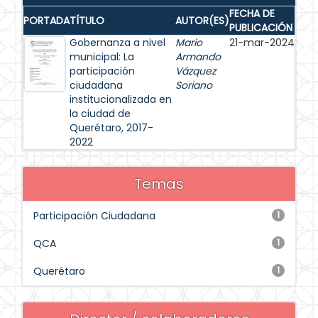
FECHA DE
PORTADA
TÍTULO
AUTOR(ES)
PUBLICACIÓN
Gobernanza a nivel
Mario
21-mar-2024
municipal: La
Armando
participación
Vázquez
ciudadana
Soriano
institucionalizada en
la ciudad de
Querétaro, 2017-
2022
Temas
Participación Ciudadana
1
QCA
1
Querétaro
1