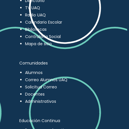
Directorio
TV UAQ
Radio UAQ
Calendario Escolar
Bibliotecas
Contraloría Social
Mapa de sitio
Comunidades
Alumnos
Correo Alumnos UAQ
Solicitud Correo
Docentes
Administrativos
Educación Continua