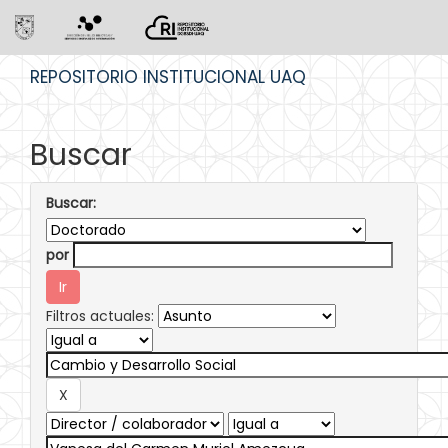
Skip
REPOSITORIO INSTITUCIONAL UAQ
navigation
Buscar
Buscar:
por
Filtros actuales: