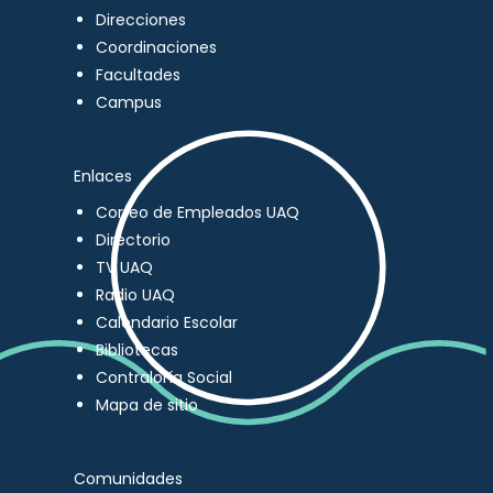
Direcciones
Coordinaciones
Facultades
Campus
Enlaces
Correo de Empleados UAQ
Directorio
TV UAQ
Radio UAQ
Calendario Escolar
Bibliotecas
Contraloría Social
Mapa de sitio
Comunidades