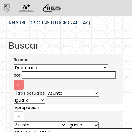
Skip
REPOSITORIO INSTITUCIONAL UAQ
navigation
Buscar
Buscar:
por
Filtros actuales: