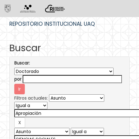
Skip
REPOSITORIO INSTITUCIONAL UAQ
navigation
Buscar
Buscar:
por
Filtros actuales: