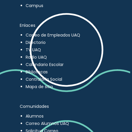
Campus
Enlaces
Correo de Empleados UAQ
Directorio
TV UAQ
Radio UAQ
Calendario Escolar
Bibliotecas
Contraloría Social
Mapa de sitio
Comunidades
Alumnos
Correo Alumnos UAQ
Solicitud Correo