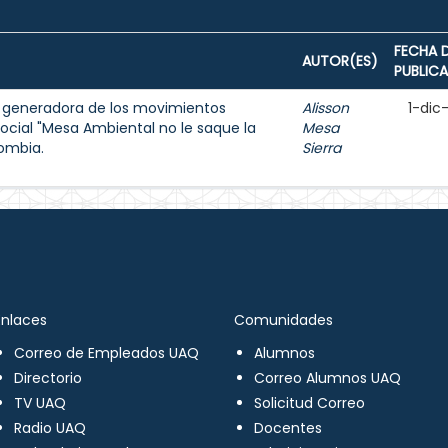
FECHA 
AUTOR(ES)
PUBLIC
mo generadora de los movimientos
Alisson
1-dic
social "Mesa Ambiental no le saque la
Mesa
lombia.
Sierra
Enlaces
Comunidades
Correo de Empleados UAQ
Alumnos
Directorio
Correo Alumnos UAQ
TV UAQ
Solicitud Correo
Radio UAQ
Docentes