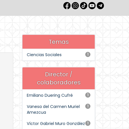
Temas
Ciencias Sociales
1
Director /
colaboradores
Emiliano Duering Cufré
1
Vanesa del Carmen Muriel
1
Amezcua
Víctor Gabriel Muro González
1