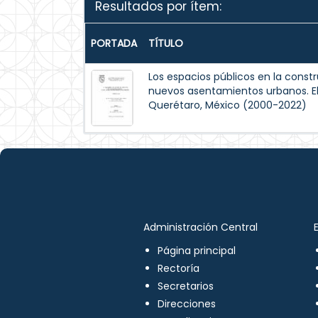
Resultados por ítem:
PORTADA
TÍTULO
Los espacios públicos en la constr
nuevos asentamientos urbanos. El 
Querétaro, México (2000-2022)
Administración Central
Página principal
Rectoría
Secretarios
Direcciones