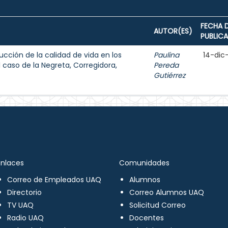
FECHA 
AUTOR(ES)
PUBLIC
ucción de la calidad de vida en los
Paulina
14-dic
caso de la Negreta, Corregidora,
Pereda
Gutiérrez
Enlaces
Comunidades
Correo de Empleados UAQ
Alumnos
Directorio
Correo Alumnos UAQ
TV UAQ
Solicitud Correo
Radio UAQ
Docentes