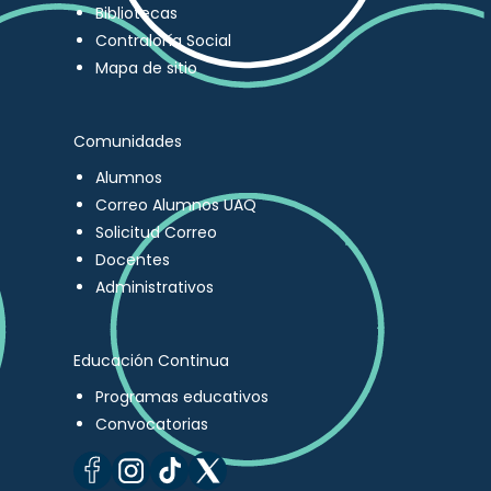
Bibliotecas
Contraloría Social
Mapa de sitio
Comunidades
Alumnos
Correo Alumnos UAQ
Solicitud Correo
Docentes
Administrativos
Educación Continua
Programas educativos
Convocatorias