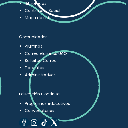
Bibliotecas
Contraloría Social
Mapa de sitio
Comunidades
Alumnos
Correo Alumnos UAQ
Solicitud Correo
Docentes
Administrativos
Educación Continua
Programas educativos
Convocatorias