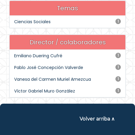
Temas
Ciencias Sociales
1
Director / colaboradores
Emiliano Duering Cufré
1
Pablo José Concepción Valverde
1
Vanesa del Carmen Muriel Amezcua
1
Víctor Gabriel Muro González
1
Volver arriba ∧