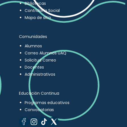
Bibliotecas
Contraloría Social
Mapa de sitio
Comunidades
Alumnos
Correo Alumnos UAQ
Solicitud Correo
Docentes
Administrativos
Educación Continua
Programas educativos
Convocatorias