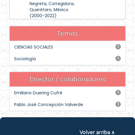
Negreta, Corregidora,
Querétaro, México
(2000-2022)
Temas
CIENCIAS SOCIALES
1
Sociología
1
Director / colaboradores
Emiliano Duering Cufré
1
Pablo José Concepción Valverde
1
Volver arriba ∧