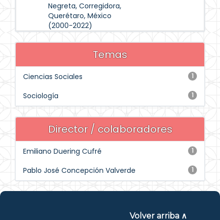
Negreta, Corregidora,
Querétaro, México
(2000-2022)
Temas
Ciencias Sociales
1
Sociología
1
Director / colaboradores
Emiliano Duering Cufré
1
Pablo José Concepción Valverde
1
Volver arriba ∧