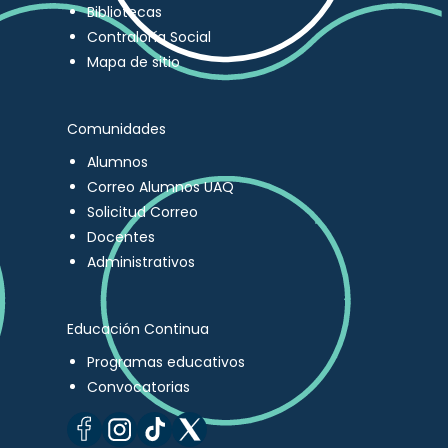
Bibliotecas
Contraloría Social
Mapa de sitio
Comunidades
Alumnos
Correo Alumnos UAQ
Solicitud Correo
Docentes
Administrativos
Educación Continua
Programas educativos
Convocatorias