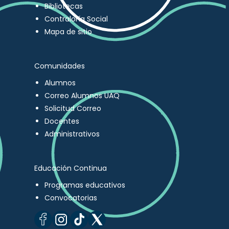
Bibliotecas
Contraloría Social
Mapa de sitio
Comunidades
Alumnos
Correo Alumnos UAQ
Solicitud Correo
Docentes
Administrativos
Educación Continua
Programas educativos
Convocatorias