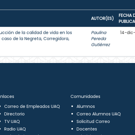
FECHA 
AUTOR(ES)
PUBLIC
ucción de la calidad de vida en los
Paulina
14-dic
caso de la Negreta, Corregidora,
Pereda
Gutiérrez
Enlaces
Comunidades
Correo de Empleados UAQ
Alumnos
Directorio
Correo Alumnos UAQ
TV UAQ
Solicitud Correo
Radio UAQ
Docentes