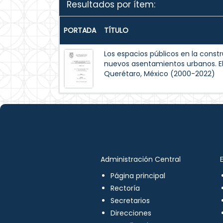
Resultados por ítem:
PORTADA
TÍTULO
Los espacios públicos en la constr
nuevos asentamientos urbanos. El 
Querétaro, México (2000-2022)
Administración Central
Página principal
Rectoría
Secretarios
Direcciones