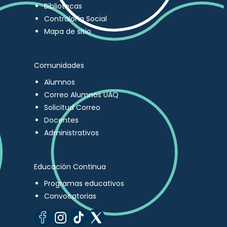
Bibliotecas
Contraloría Social
Mapa de sitio
Comunidades
Alumnos
Correo Alumnos UAQ
Solicitud Correo
Docentes
Administrativos
Educación Continua
Programas educativos
Convocatorias