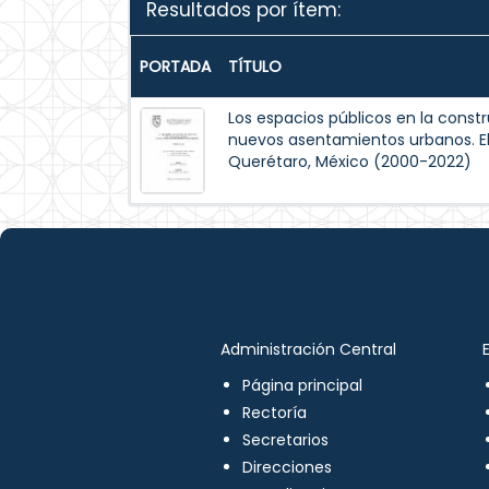
Resultados por ítem:
PORTADA
TÍTULO
Los espacios públicos en la constr
nuevos asentamientos urbanos. El 
Querétaro, México (2000-2022)
Administración Central
Página principal
Rectoría
Secretarios
Direcciones