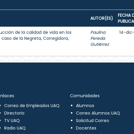
FECHA 
AUTOR(ES)
PUBLIC
ucción de la calidad de vida en los
Paulina
14-dic
caso de la Negreta, Corregidora,
Pereda
Gutiérrez
Enlaces
Comunidades
Correo de Empleados UAQ
Alumnos
Directorio
Correo Alumnos UAQ
TV UAQ
Solicitud Correo
Radio UAQ
Docentes