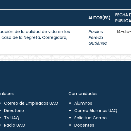
FECHA 
AUTOR(ES)
PUBLIC
ucción de la calidad de vida en los
Paulina
14-dic
caso de la Negreta, Corregidora,
Pereda
Gutiérrez
Enlaces
Comunidades
Correo de Empleados UAQ
Alumnos
Directorio
Correo Alumnos UAQ
TV UAQ
Solicitud Correo
Radio UAQ
Docentes