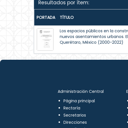
Resultados por ítem:
PORTADA
TÍTULO
Los espacios públicos en la constr
nuevos asentamientos urbanos. El 
Querétaro, México (2000-2022)
Administración Central
Página principal
Rectoría
Secretarios
Direcciones