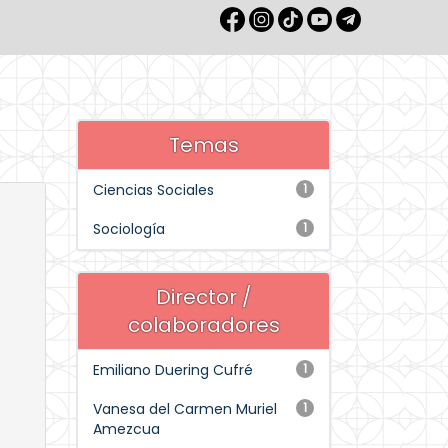
Temas
Ciencias Sociales
1
Sociología
1
Director /
colaboradores
Emiliano Duering Cufré
1
Vanesa del Carmen Muriel
1
Amezcua