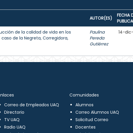
FECHA 
AUTOR(ES)
PUBLIC
ucción de la calidad de vida en los
Paulina
14-dic
caso de la Negreta, Corregidora,
Pereda
Gutiérrez
Enlaces
Comunidades
Correo de Empleados UAQ
Alumnos
Directorio
Correo Alumnos UAQ
TV UAQ
Solicitud Correo
Radio UAQ
Docentes