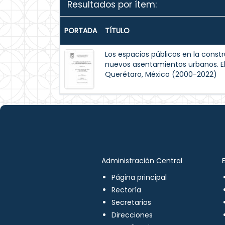
Resultados por ítem:
PORTADA
TÍTULO
Los espacios públicos en la constr
nuevos asentamientos urbanos. El 
Querétaro, México (2000-2022)
Administración Central
Página principal
Rectoría
Secretarios
Direcciones