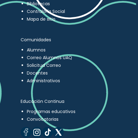
Bibliotecas
Contraloría Social
Mapa de sitio
Comunidades
Alumnos
Correo Alumnos UAQ
Solicitud Correo
Docentes
Administrativos
Educación Continua
Programas educativos
Convocatorias