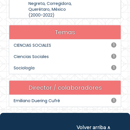
Negreta, Corregidora,
Querétaro, México
(2000-2022)
Temas
CIENCIAS SOCIALES
1
Ciencias Sociales
1
Sociología
1
Director / colaboradores
Emiliano Duering Cufré
1
Volver arriba ∧