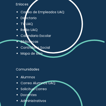
Enlaces
Correo de Empleados UAQ
Directorio
TV UAQ
Radio UAQ
Calendario Escolar
Bibliotecas
Contraloría Social
Mapa de sitio
Comunidades
Alumnos
Correo Alumnos UAQ
Solicitud Correo
Docentes
Administrativos