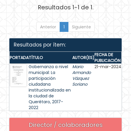
Resultados 1-1 de 1.
Anterior
1
Siguiente
Resultados por ítem:
FECHA DE
PORTADA
TÍTULO
AUTOR(ES)
PUBLICACIÓN
Gobernanza a nivel
Mario
21-mar-2024
municipal: La
Armando
participación
Vázquez
ciudadana
Soriano
institucionalizada en
la ciudad de
Querétaro, 2017-
2022
Director / colaboradores