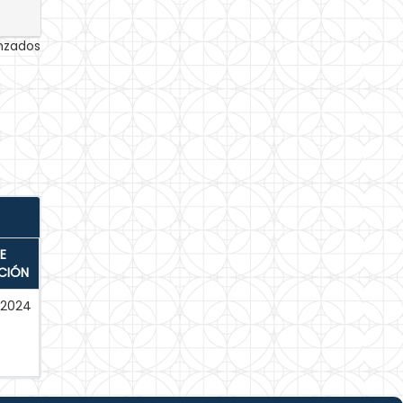
anzados
E
CIÓN
-2024