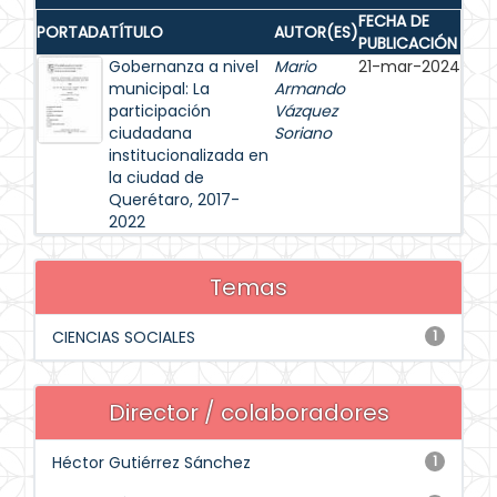
FECHA DE
PORTADA
TÍTULO
AUTOR(ES)
PUBLICACIÓN
Gobernanza a nivel
Mario
21-mar-2024
municipal: La
Armando
participación
Vázquez
ciudadana
Soriano
institucionalizada en
la ciudad de
Querétaro, 2017-
2022
Temas
CIENCIAS SOCIALES
1
Director / colaboradores
Héctor Gutiérrez Sánchez
1