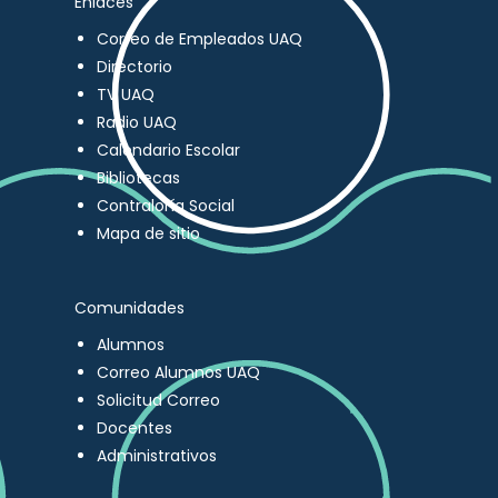
Enlaces
Correo de Empleados UAQ
Directorio
TV UAQ
Radio UAQ
Calendario Escolar
Bibliotecas
Contraloría Social
Mapa de sitio
Comunidades
Alumnos
Correo Alumnos UAQ
Solicitud Correo
Docentes
Administrativos