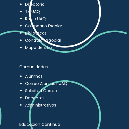
Directorio
TV UAQ
Radio UAQ
Calendario Escolar
Bibliotecas
Contraloría Social
Mapa de sitio
Comunidades
Alumnos
Correo Alumnos UAQ
Solicitud Correo
Docentes
Administrativos
Educación Continua