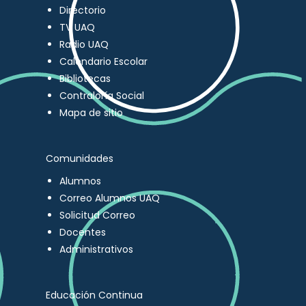
Directorio
TV UAQ
Radio UAQ
Calendario Escolar
Bibliotecas
Contraloría Social
Mapa de sitio
Comunidades
Alumnos
Correo Alumnos UAQ
Solicitud Correo
Docentes
Administrativos
Educación Continua