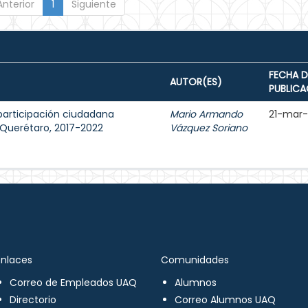
Anterior
1
Siguiente
FECHA D
AUTOR(ES)
PUBLICA
participación ciudadana
Mario Armando
21-mar
e Querétaro, 2017-2022
Vázquez Soriano
Enlaces
Comunidades
Correo de Empleados UAQ
Alumnos
Directorio
Correo Alumnos UAQ