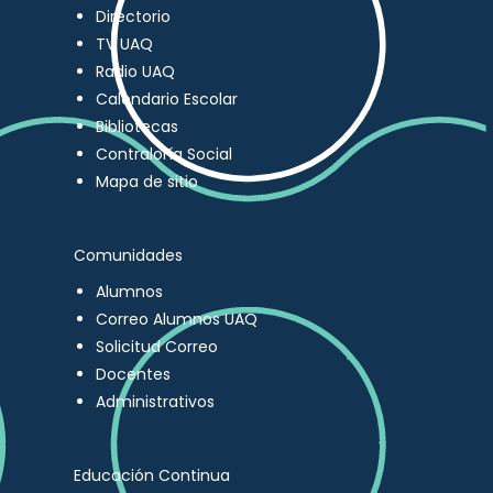
Directorio
TV UAQ
Radio UAQ
Calendario Escolar
Bibliotecas
Contraloría Social
Mapa de sitio
Comunidades
Alumnos
Correo Alumnos UAQ
Solicitud Correo
Docentes
Administrativos
Educación Continua