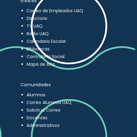
Enlaces
Correo de Empleados UAQ
Directorio
TV UAQ
Radio UAQ
Calendario Escolar
Bibliotecas
Contraloría Social
Mapa de sitio
Comunidades
Alumnos
Correo Alumnos UAQ
Solicitud Correo
Docentes
Administrativos