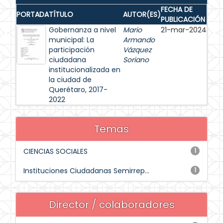
FECHA DE
PORTADA
TÍTULO
AUTOR(ES)
PUBLICACIÓN
Gobernanza a nivel
Mario
21-mar-2024
municipal: La
Armando
participación
Vázquez
ciudadana
Soriano
institucionalizada en
la ciudad de
Querétaro, 2017-
2022
Temas
CIENCIAS SOCIALES
1
Instituciones Ciudadanas Semirrep...
1
Director / colaboradores